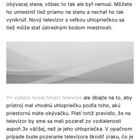
obývacej stene, vôbec to tak ale byť nemusí. Môžete
ho umiestniť tiež priamo na stenu a nechať ho tak
vyniknúť. Nový televízor s veľkou uhlopriečkou sa
tiež môže stať ústredným bodom miestnosti.
Pri výbere novej Smart televízie
ale dbajte na to, aby
prístroj mal vhodnú uhlopriečku podľa toho, akú
priestornú máte obývačku. Platí totiž pravidlo, že na
televízor by sme sa mali pozerať zo vzdialenosti
aspoň 3x väčšej, než je jeho uhlopriečka. V opačnom
prípade bude pozeranie televízora škodiť zraku, čo je