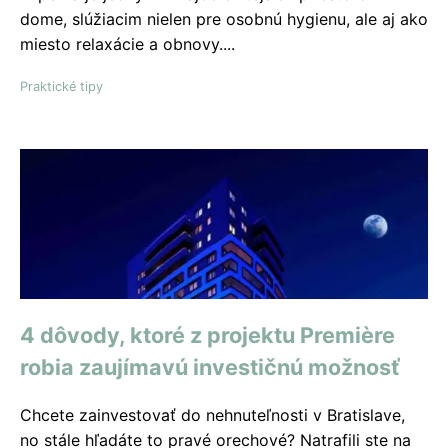
dome, slúžiacim nielen pre osobnú hygienu, ale aj ako
miesto relaxácie a obnovy....
Praktické tipy
4 dôvody, ktoré z projektu Premiѐre
robia zaujímavú investičnú možnosť
Chcete zainvestovať do nehnuteľnosti v Bratislave,
no stále hľadáte to pravé orechové? Natrafili ste na