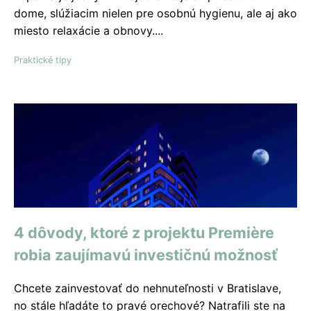
dome, slúžiacim nielen pre osobnú hygienu, ale aj ako
miesto relaxácie a obnovy....
Praktické tipy
4 dôvody, ktoré z projektu Premiѐre
robia zaujímavú investičnú možnosť
Chcete zainvestovať do nehnuteľnosti v Bratislave,
no stále hľadáte to pravé orechové? Natrafili ste na