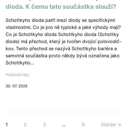
dioda. K čemu tato součástka slouží?
Schottkyho dioda patří mezi diody se specifickými
vlastnostmi. Co je pro ně typické a jaké výhody mají?
Co je Schottkyho dioda Schottkyho dioda (Schottky
diode) má přechod, který je tvořen dvojicí polovodič-
kov. Tento přechod se nazývá Schottkyho bariéra a
samotná součástka proto někdy bývá označena jako
Schottkyho...
Praktické tipy
30. 07. 2026
1
2
3
...
8
Staršie →