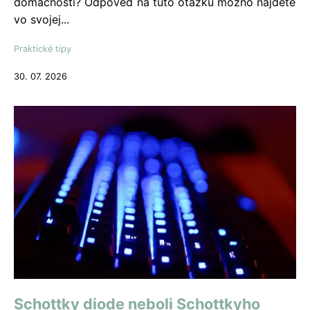
domácnosti? Odpoveď na túto otázku možno nájdete
vo svojej...
Praktické tipy
30. 07. 2026
Schottky diode neboli Schottkyho