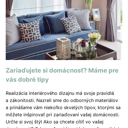
Zariaďujete si domácnosť? Máme pre
vás dobré tipy
Realizácia interiérového dizajnu má svoje pravidlá
a zákonitosti. Nazreli sme do odborných materiálov
a prinášame vám niekoľko skvelých tipov, ktorými sa
môžete inšpirovať pri zariaďovaní vašej domácnosti.
Určte si svoj štýl Ako sa chcete cítiť vo vašej