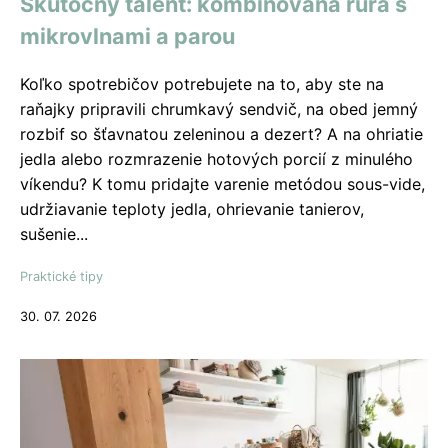
Skutočný talent: kombinovaná rúra s
mikrovlnami a parou
Koľko spotrebičov potrebujete na to, aby ste na
raňajky pripravili chrumkavý sendvič, na obed jemný
rozbif so šťavnatou zeleninou a dezert? A na ohriatie
jedla alebo rozmrazenie hotových porcií z minulého
víkendu? K tomu pridajte varenie metódou sous-vide,
udržiavanie teploty jedla, ohrievanie tanierov,
sušenie...
Praktické tipy
30. 07. 2026