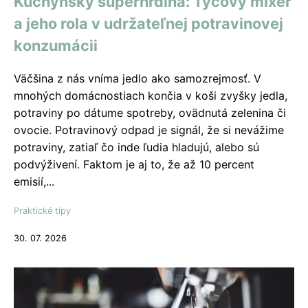
Kuchynský superhrdina: Tyčový mixér
a jeho rola v udržateľnej potravinovej
konzumácii
Väčšina z nás vníma jedlo ako samozrejmosť. V
mnohých domácnostiach končia v koši zvyšky jedla,
potraviny po dátume spotreby, ovädnutá zelenina či
ovocie. Potravinový odpad je signál, že si nevážime
potraviny, zatiaľ čo inde ľudia hladujú, alebo sú
podvýživení. Faktom je aj to, že až 10 percent
emisií,...
Praktické tipy
30. 07. 2026