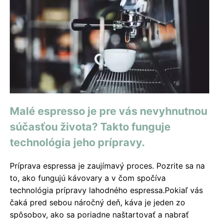
Malé espresso je pre vás nevyhnutnou
súčasťou života? Takto funguje
technológia jeho prípravy.
Príprava espressa je zaujímavý proces. Pozrite sa na
to, ako fungujú kávovary a v čom spočíva
technológia prípravy lahodného espressa.Pokiaľ vás
čaká pred sebou náročný deň, káva je jeden zo
spôsobov, ako sa poriadne naštartovať a nabrať