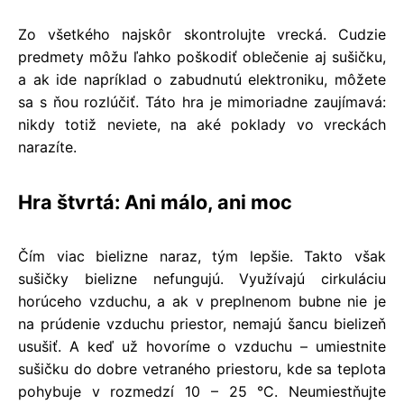
Zo všetkého najskôr skontrolujte vrecká. Cudzie
predmety môžu ľahko poškodiť oblečenie aj sušičku,
a ak ide napríklad o zabudnutú elektroniku, môžete
sa s ňou rozlúčiť. Táto hra je mimoriadne zaujímavá:
nikdy totiž neviete, na aké poklady vo vreckách
narazíte.
Hra štvrtá: Ani málo, ani moc
Čím viac bielizne naraz, tým lepšie. Takto však
sušičky bielizne nefungujú. Využívajú cirkuláciu
horúceho vzduchu, a ak v preplnenom bubne nie je
na prúdenie vzduchu priestor, nemajú šancu bielizeň
usušiť. A keď už hovoríme o vzduchu – umiestnite
sušičku do dobre vetraného priestoru, kde sa teplota
pohybuje v rozmedzí 10 – 25 °C. Neumiestňujte