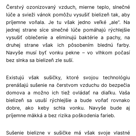
Čerstvý ozonizovaný vzduch, mierne teplo, slnečné
lúče a svieži vánok pomôžu vysušiť bielizeň tak, aby
príjemne voňala. Je tu však jedno veľké „ale“. Na
jednej strane síce slnečné lúče pomáhajú rýchlejšie
vysušiť oblečenie a eliminujú baktérie a pachy, na
druhej strane však ich pôsobením blednú farby.
Navyše musí byť vonku pekne – vo vlhkom počasí
bez slnka sa bielizeň zle suší.
Existujú však sušičky, ktoré svojou technológiu
prenášajú sušenie na čerstvom vzduchu do bezpečia
domova a možno ich tiež ovládať na diaľku. Vaša
bielizeň sa usuší rýchlejšie a bude voňať rovnako
dobre, ako keby schla vonku. Navyše bude aj
príjemne mäkká a bez rizika poškodenia farieb.
Sušenie bielizne v sušičke má však svoje vlastné