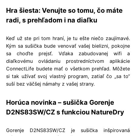
Hra šiesta: Venujte so tomu, čo máte
radi, s prehľadom i na diaľku
Keď už ste pri tom hraní, je tu ešte niečo zaujímavé.
Kým sa sušička bude venovať vašej bielizni, pokojne
sa choďte prejsť. Vďaka zabudovanej wifi a
diaľkovému ovládaniu prostredníctvom aplikácie
ConnectLife budete mať o všetkom prehľad. Môžete
si tak užívať svoj vlastný program, zatiaľ čo „sa to“
suší bez väčšej námahy z vašej strany.
Horúca novinka – sušička Gorenje
D2NS83SW/CZ s funkciou NatureDry
Gorenje D2NS83SW/CZ je sušička inšpirovaná