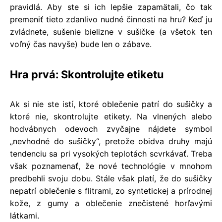
pravidlá. Aby ste si ich lepšie zapamätali, čo tak
premeniť tieto zdanlivo nudné činnosti na hru? Keď ju
zvládnete, sušenie bielizne v sušičke (a všetok ten
voľný čas navyše) bude len o zábave.
Hra prvá: Skontrolujte etiketu
Ak si nie ste istí, ktoré oblečenie patrí do sušičky a
ktoré nie, skontrolujte etikety. Na vlnených alebo
hodvábnych odevoch zvyčajne nájdete symbol
„nevhodné do sušičky“, pretože obidva druhy majú
tendenciu sa pri vysokých teplotách scvrkávať. Treba
však poznamenať, že nové technológie v mnohom
predbehli svoju dobu. Stále však platí, že do sušičky
nepatrí oblečenie s flitrami, zo syntetickej a prírodnej
kože, z gumy a oblečenie znečistené horľavými
látkami.