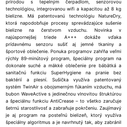
prírodou s tepelným čerpadlom, senzorovou
technológiou, integrovanou wifi a kapacitou až 8 kg
bielizne. Má patentovanú technológiu NatureDry,
ktorá napodobňuje procesy sprevádzajúce sušenie
bielizne na čerstvom vzduchu. Novinka v
najúspornejšej triede A+++ dokáže vďaka
prídavnému senzoru sušiť aj jemné tkaniny a
športové oblečenie. Ponuka programov zahŕňa veľmi
rýchly 89-minútový program, špeciálny program na
dokonale suché a mäkké oblečenie pre bábätká a
sanitačnú funkciu SuperHygiene na pranie bez
baktérií a plesní. Sušička využíva patentovaný
systém TwinAir s obojsmerným fúkaním vzduchu, má
bubon WaveActive s jedinečnou vlnovitou štruktúrou
a špeciálnu funkciu AntiCrease – to všetko zaručuje
šetrnú starostlivosť a zabraňuje pokrčeniu. Zaujímavý
je aj program na posteľnú bielizeň, ktorý využíva
špeciálny algoritmus a je navrhnutý tak, aby zabránil