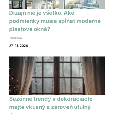
Dizajn nie je všetko. Aké
podmienky musia spĺňať moderné
plastové okná?
Zahrada
27. 01. 2026
Sezónne trendy v dekoráciách:
majte vkusný a zároveň útulný