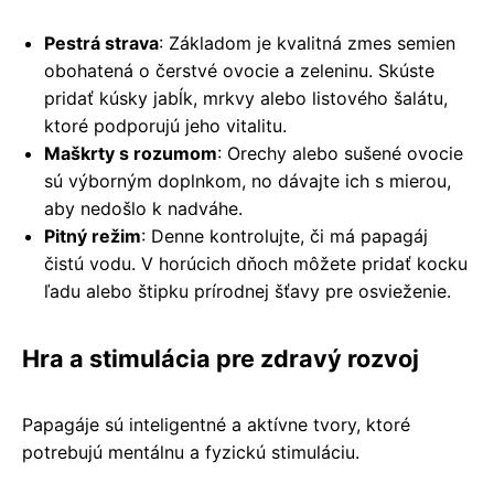
Pestrá strava
: Základom je kvalitná zmes semien
obohatená o čerstvé ovocie a zeleninu. Skúste
pridať kúsky jabĺk, mrkvy alebo listového šalátu,
ktoré podporujú jeho vitalitu.
Maškrty s rozumom
: Orechy alebo sušené ovocie
sú výborným doplnkom, no dávajte ich s mierou,
aby nedošlo k nadváhe.
Pitný režim
: Denne kontrolujte, či má papagáj
čistú vodu. V horúcich dňoch môžete pridať kocku
ľadu alebo štipku prírodnej šťavy pre osvieženie.
Hra a stimulácia pre zdravý rozvoj
Papagáje sú inteligentné a aktívne tvory, ktoré
potrebujú mentálnu a fyzickú stimuláciu.