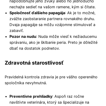
napodobňujte jeho zvuky alebo ho jednoducho
nechajte sedieť na vašom ramene, kým si čítate.
Spoločnosť ďalšieho papagája
: Ak je to možné,
zvážte zaobstaranie partnera rovnakého druhu.
Dvaja papagáje sa môžu vzájomne stimulovať a
zabaviť.
Pozor na nudu
: Nuda môže viesť k nežiaducemu
správaniu, ako je šklbanie peria. Preto je dôležité
dbať na dostatok podnetov.
Zdravotná starostlivosť
Pravidelná kontrola zdravia je pre vášho opereného
spoločníka nevyhnutná.
Preventívne prehliadky
: Aspoň raz ročne
navštívte veterinára, ktorý sa špecializuje na