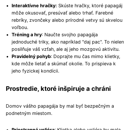
Interaktívne hračky:
Skúste hračky, ktoré papagáj
môže okusovať, presúvať alebo trhať. Farebné
rebríky, zvončeky alebo prírodné vetvy sú skvelou
voľbou.
Tréning a hry
: Naučte svojho papagája
jednoduché triky, ako napríklad "daj pac". To nielen
posilňuje váš vzťah, ale aj jeho mozgovú aktivitu.
Pravidelný pohyb
: Doprajte mu čas mimo klietky,
kde môže lietať a skúmať okolie. To prispieva k
jeho fyzickej kondícii.
Prostredie, ktoré inšpiruje a chráni
Domov vášho papagája by mal byť bezpečným a
podnetným miestom.
Priestranná voliéra
: Klietka alebo voliéra by mala