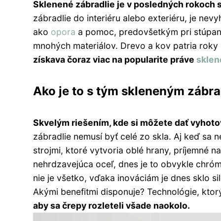
Sklenené zábradlie je v posledných rokoch s
zábradlie do interiéru alebo exteriéru, je nev
ako
opora
a pomoc, predovšetkým pri stúpan
mnohých materiálov. Drevo a kov patria roky
získava čoraz viac na popularite práve
sklen
Ako je to s tým skleneným zábr
Skvelým riešením, kde si môžete dať vyhoto
zábradlie nemusí byť celé zo skla. Aj keď sa 
strojmi, ktoré vytvoria oblé hrany, príjemné n
nehrdzavejúca oceľ, dnes je to obvykle chróm
nie je všetko, vďaka inováciám je dnes sklo si
Akými benefitmi disponuje? Technológie, kto
aby sa črepy rozleteli všade naokolo.