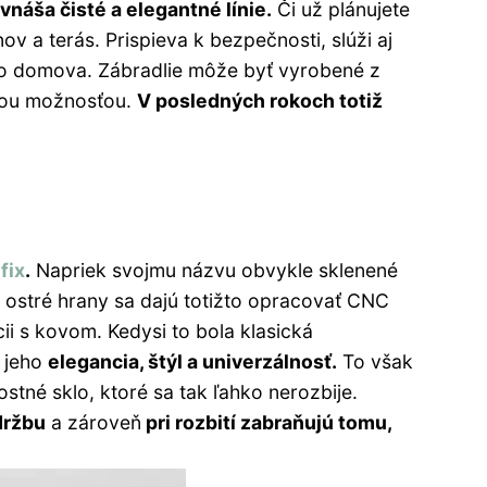
náša čisté a elegantné línie.
Či už plánujete
v a terás. Prispieva k bezpečnosti, slúži aj
ho domova. Zábradlie môže byť vyrobené z
inou možnosťou.
V posledných rokoch totiž
fix
.
Napriek svojmu názvu obvykle sklenené
- ostré hrany sa dajú totižto opracovať CNC
cii s kovom. Kedysi to bola klasická
o jeho
elegancia, štýl a univerzálnosť.
To však
stné sklo, ktoré sa tak ľahko nerozbije.
držbu
a zároveň
pri rozbití zabraňujú tomu,