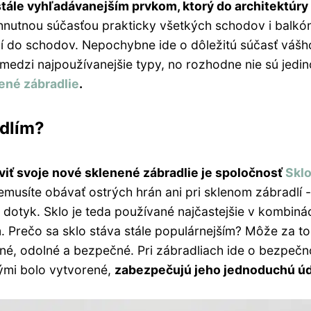
tále vyhľadávanejším prvkom, ktorý do architektúry v
yhnutnou súčasťou prakticky všetkých schodov i balkóno
í do schodov. Nepochybne ide o dôležitú súčasť váš
 medzi najpoužívanejšie typy, no rozhodne nie sú jed
ené zábradlie
.
adlím?
viť svoje nové sklenené zábradlie je spoločnosť
Sklo
nemusíte obávať ostrých hrán ani pri sklenom zábradlí 
a dotyk. Sklo je teda používané najčastejšie v kombiná
. Prečo sa sklo stáva stále populárnejším? Môže za t
lné, odolné a bezpečné. Pri zábradliach ide o bezpečno
rými bolo vytvorené,
zabezpečujú jeho jednoduchú ú