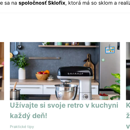
e sa na
spoločnosť Sklofix
, ktorá má so sklom a real
Užívajte si svoje retro v kuchyni
K
každý deň!
ž
v
Praktické tipy