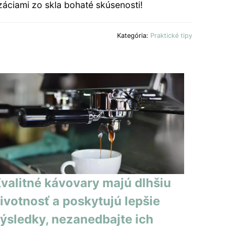
izáciami zo skla bohaté skúsenosti!
Kategória:
Praktické tipy
valitné kávovary majú dlhšiu
ivotnosť a poskytujú lepšie
ýsledky, nezanedbajte ich