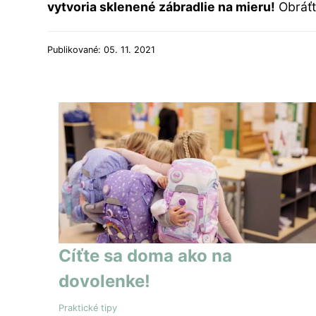
vytvoria sklenené zábradlie na mieru!
Obráťt
Publikované: 05. 11. 2021
Cíťte sa doma ako na
dovolenke!
Praktické tipy