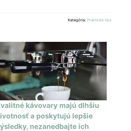
Kategória:
Praktické tipy
valitné kávovary majú dlhšiu
ivotnosť a poskytujú lepšie
ýsledky, nezanedbajte ich