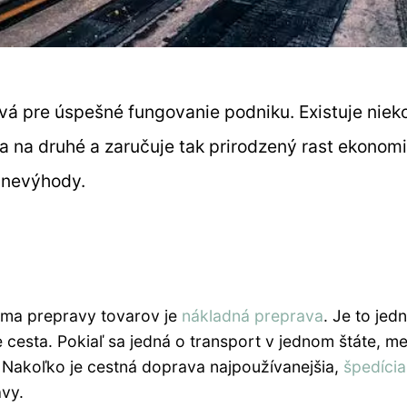
á pre úspešné fungovanie podniku. Existuje niek
a na druhé a zaručuje tak prirodzený rast ekonom
a nevýhody.
orma prepravy tovarov je
nákladná preprava
. Je to jed
cesta. Pokiaľ sa jedná o transport v jednom štáte, me
a. Nakoľko je cestná doprava najpoužívanejšia,
špedícia
avy.