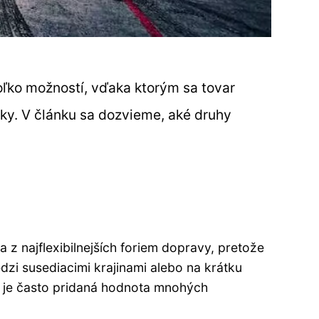
oľko možností, vďaka ktorým sa tovar
iky. V článku sa dozvieme, aké druhy
na z najflexibilnejších foriem dopravy, pretože
dzi susediacimi krajinami alebo na krátku
je často pridaná hodnota mnohých