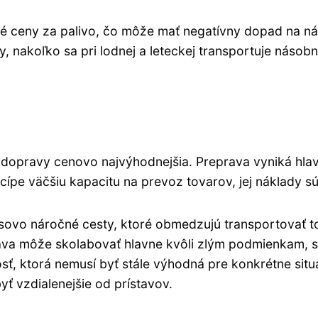
ceny za palivo, čo môže mať negatívny dopad na nákl
 nakoľko sa pri lodnej a leteckej transportuje násobne 
dopravy cenovo najvýhodnejšia. Preprava vyniká hlav
ncípe väčšiu kapacitu na prevoz tovarov, jej náklady s
sovo náročné cesty, ktoré obmedzujú transportovať to
rava môže skolabovať hlavne kvôli zlým podmienkam, s
sť, ktorá nemusí byť stále výhodná pre konkrétne situá
ť vzdialenejšie od prístavov.