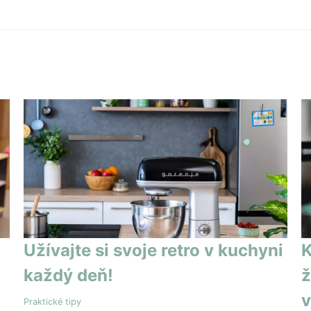
Užívajte si svoje retro v kuchyni
K
každý deň!
ž
v
Praktické tipy