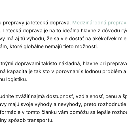
u prepravy ja letecká doprava.
Medzinárodná preprav
i. Letecká doprava je na to ideálna hlavne z dôvodu rýc
má aj tú výhodu, že sa vie dostať na akékoľvek miesto
ám, ktoré globálne nemajú tieto možnosti.
tnými dopravami takisto nákladná, hlavne pri preprav
ná kapacita je takisto v porovnaní s lodnou problém a
u logistiku.
udnite zvážiť najmä dostupnosť, vzdialenosť, cenu a š
ravy majú svoje výhody a nevýhody, preto rozhodnuti
 Informácie v tomto článku vám pomôžu sa lepšie rozh
lny spôsob transportu.