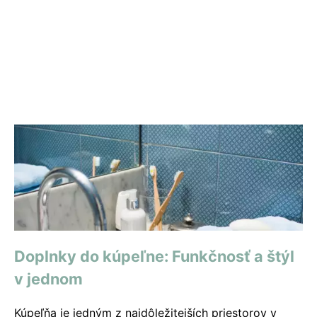
Doplnky do kúpeľne: Funkčnosť a štýl
v jednom
Kúpeľňa je jedným z najdôležitejších priestorov v