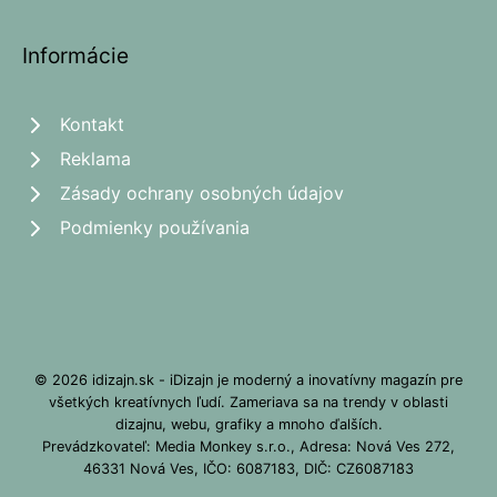
Informácie
Kontakt
Reklama
Zásady ochrany osobných údajov
Podmienky používania
© 2026 idizajn.sk - iDizajn je moderný a inovatívny magazín pre
všetkých kreatívnych ľudí. Zameriava sa na trendy v oblasti
dizajnu, webu, grafiky a mnoho ďalších.
Prevádzkovateľ: Media Monkey s.r.o., Adresa: Nová Ves 272,
46331 Nová Ves, IČO: 6087183, DIČ: CZ6087183