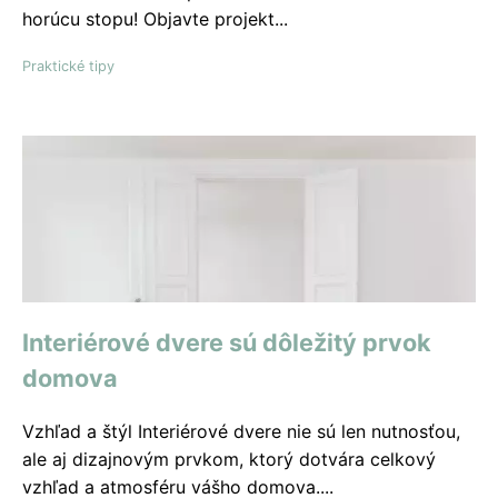
horúcu stopu! Objavte projekt...
Praktické tipy
Interiérové ​​dvere sú dôležitý prvok
domova
Vzhľad a štýl Interiérové dvere nie sú len nutnosťou,
ale aj dizajnovým prvkom, ktorý dotvára celkový
vzhľad a atmosféru vášho domova....