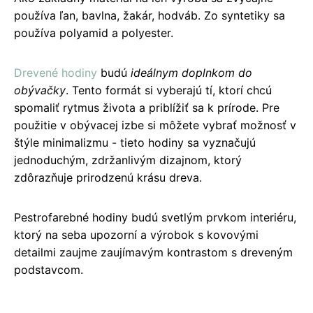
používa ľan, bavlna, žakár, hodváb. Zo syntetiky sa
používa polyamid a polyester.
Drevené hodiny
budú
ideálnym doplnkom do
obývačky
. Tento formát si vyberajú tí, ktorí chcú
spomaliť rytmus života a priblížiť sa k prírode. Pre
použitie v obývacej izbe si môžete vybrať možnosť v
štýle minimalizmu - tieto hodiny sa vyznačujú
jednoduchým, zdržanlivým dizajnom, ktorý
zdôrazňuje prirodzenú krásu dreva.
Pestrofarebné hodiny budú svetlým prvkom interiéru,
ktorý na seba upozorní a výrobok s kovovými
detailmi zaujme zaujímavým kontrastom s dreveným
podstavcom.