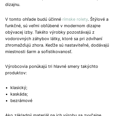
dizajnu.
V tomto ohľade budú účinné
rímske rolety
. Štýlové a
funkčné, sú veľmi obľúbené v modernom dizajne
obývacej izby. Takéto výrobky pozostávajú z
vodorovných záhybov látky, ktoré sa pri zdvíhaní
zhromažďujú zhora. Keďže sú nastaviteľné, dodávajú
miestnosti šarm a sofistikovanosť.
Výrobcovia ponúkajú tri hlavné smery takýchto
produktov:
klasický;
kaskáda;
bezrámové
Ako základný materiál na ich výrobu sa zvyčajne