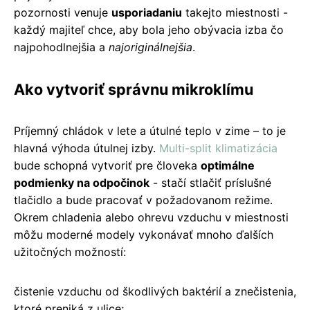
pozornosti venuje
usporiadaniu
takejto miestnosti -
každý majiteľ chce, aby bola jeho obývacia izba čo
najpohodlnejšia a
najoriginálnejšia
.
Ako vytvoriť správnu mikroklímu
Príjemný chládok v lete a útulné teplo v zime – to je
hlavná výhoda útulnej izby.
Multi-split klimatizácia
bude schopná vytvoriť pre človeka
optimálne
podmienky na odpočinok
- stačí stlačiť príslušné
tlačidlo a bude pracovať v požadovanom režime.
Okrem chladenia alebo ohrevu vzduchu v miestnosti
môžu moderné modely vykonávať mnoho ďalších
užitočných možností:
čistenie vzduchu od škodlivých baktérií a znečistenia,
ktoré preniká z ulice;