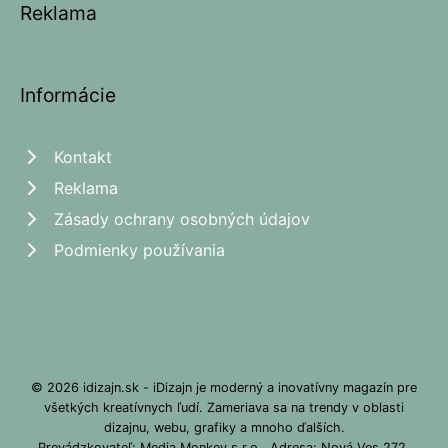
Reklama
Informácie
Kontakt
Reklama
Zásady ochrany osobných údajov
Podmienky používania
© 2026 idizajn.sk - iDizajn je moderný a inovatívny magazín pre
všetkých kreatívnych ľudí. Zameriava sa na trendy v oblasti
dizajnu, webu, grafiky a mnoho ďalších.
Prevádzkovateľ: Media Monkey s.r.o., Adresa: Nová Ves 272,