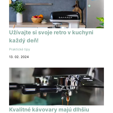
Užívajte si svoje retro v kuchyni
každý deň!
Praktické tipy
13. 02. 2024
Kvalitné kávovary majú dlhšiu