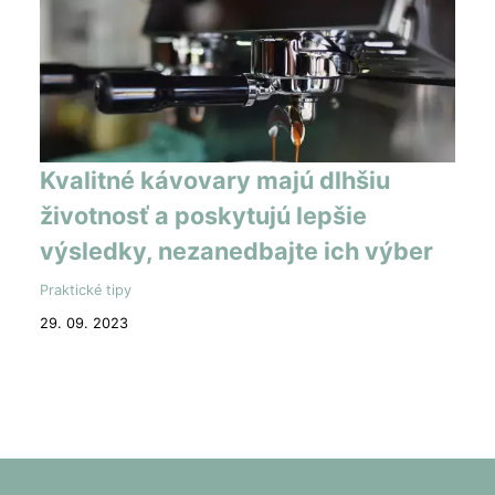
Kvalitné kávovary majú dlhšiu
životnosť a poskytujú lepšie
výsledky, nezanedbajte ich výber
Praktické tipy
29. 09. 2023