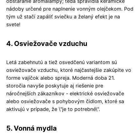
obstaranie aromalampy; teda spravidla keramické
nádoby určené pre naplnenie vonným olejčekom. Pod
tým už stačí zapáliť sviečku a želaný efekt je na
svete!
4. Osviežovače vzduchu
Letá zabehnutú a tiež osvedčenú variantom sú
osviežovače vzduchu, ktoré najčastejšie zakúpite vo
forme vajíčok alebo spreja. Moderná doba 21.
storočia navyše poskytuje aj riešenie pre
náročnejších zákazníkov - elektrické osviežovače
alebo osviežovače s pohybovým čidlom, ktoré sa
aktivujú v prípade, že \"je to potrebné\".
5. Vonná mydla