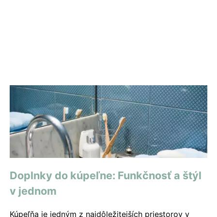
Doplnky do kúpeľne: Funkčnosť a štýl
v jednom
Kúpeľňa je jedným z najdôležitejších priestorov v