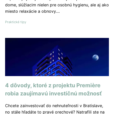
dome, slúžiacim nielen pre osobnú hygienu, ale aj ako
miesto relaxácie a obnovy....
Praktické tipy
4 dôvody, ktoré z projektu Premiѐre
robia zaujímavú investičnú možnosť
Chcete zainvestovať do nehnuteľnosti v Bratislave,
no stále hľadáte to pravé orechové? Natrafili ste na