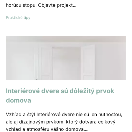
horúcu stopu! Objavte projekt...
Praktické tipy
Interiérové ​​dvere sú dôležitý prvok
domova
Vzhľad a štýl Interiérové dvere nie sú len nutnosťou,
ale aj dizajnovým prvkom, ktorý dotvára celkový
vzhľad a atmosféru vášho domova....