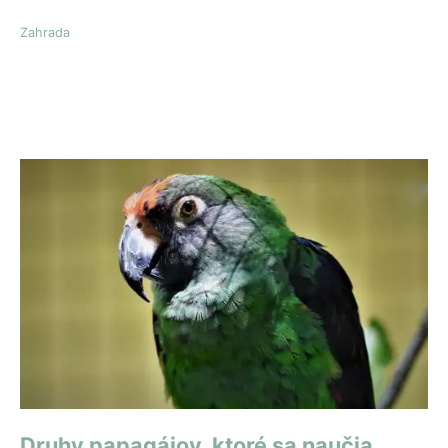
Zahrada
Druhy papagájov, ktoré sa naučia