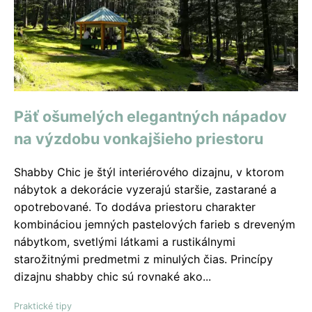
Päť ošumelých elegantných nápadov
na výzdobu vonkajšieho priestoru
Shabby Chic je štýl interiérového dizajnu, v ktorom
nábytok a dekorácie vyzerajú staršie, zastarané a
opotrebované. To dodáva priestoru charakter
kombináciou jemných pastelových farieb s dreveným
nábytkom, svetlými látkami a rustikálnymi
starožitnými predmetmi z minulých čias. Princípy
dizajnu shabby chic sú rovnaké ako...
Praktické tipy