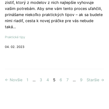
zistiť, ktorý z modelov z nich najlepšie vyhovuje
vašim potrebám. Aby sme vám tento proces uľahčili,
prinášame niekoľko praktických tipov – ak sa budete
nimi riadiť, cesta k novej práčke pre vás nebude
taká...
Praktické tipy
04. 02. 2023
← Novšie
1
...
3
4
5
6
7
...
9
Staršie →