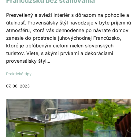
Francúzsku bez sťahovania
Presvetlený a svieži interiér s dôrazom na pohodlie a
útulnosť. Provensálsky štýl navodzuje v byte príjemnú
atmosféru, ktorá vás dennodenne po návrate domov
zanesie do prostredia juhovýchodnej Francúzsko,
ktoré je obľúbeným cieľom nielen slovenských
turistov. Viete, s akými prvkami a dekoráciami
provensálsky štýl...
Praktické tipy
07. 06. 2023