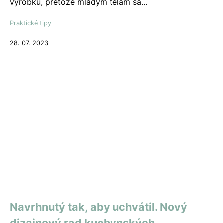
výrobku, pretože mladým telám sa...
Praktické tipy
28. 07. 2023
Navrhnutý tak, aby uchvátil. Nový
dizajnový rad kuchynských