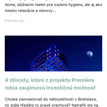
dome, slúžiacim nielen pre osobnú hygienu, ale aj ako
miesto relaxácie a obnovy....
Praktické tipy
4 dôvody, ktoré z projektu Premiѐre
robia zaujímavú investičnú možnosť
Chcete zainvestovať do nehnuteľnosti v Bratislave,
no stále hľadáte to pravé orechové? Natrafili ste na