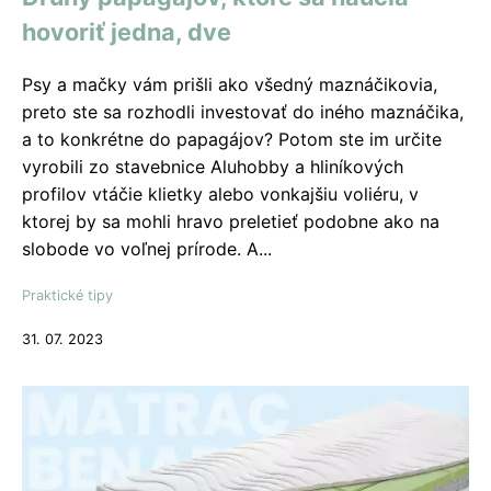
hovoriť jedna, dve
Psy a mačky vám prišli ako všedný maznáčikovia,
preto ste sa rozhodli investovať do iného maznáčika,
a to konkrétne do papagájov? Potom ste im určite
vyrobili zo stavebnice Aluhobby a hliníkových
profilov vtáčie klietky alebo vonkajšiu voliéru, v
ktorej by sa mohli hravo preletieť podobne ako na
slobode vo voľnej prírode. A...
Praktické tipy
31. 07. 2023