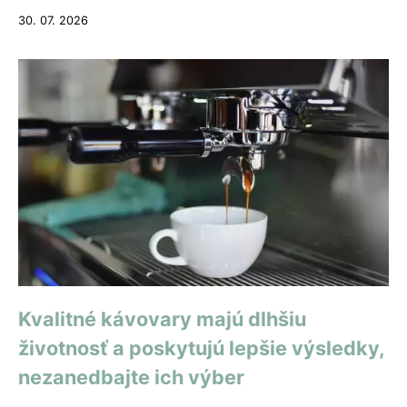
30. 07. 2026
Kvalitné kávovary majú dlhšiu
životnosť a poskytujú lepšie výsledky,
nezanedbajte ich výber