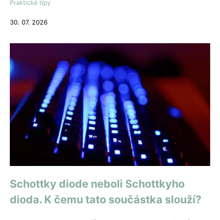
Praktické tipy
30. 07. 2026
Schottky diode neboli Schottkyho
dioda. K čemu tato součástka slouží?