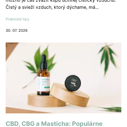
možno je čas zvážiť kúpu účinnej čističky vzduchu.
Čistý a svieži vzduch, ktorý dýchame, má...
Praktické tipy
30. 07. 2026
CBD, CBG a Masticha: Populárne