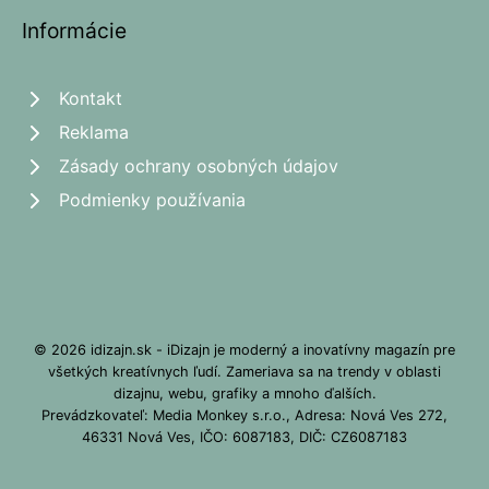
Informácie
Kontakt
Reklama
Zásady ochrany osobných údajov
Podmienky používania
© 2026 idizajn.sk - iDizajn je moderný a inovatívny magazín pre
všetkých kreatívnych ľudí. Zameriava sa na trendy v oblasti
dizajnu, webu, grafiky a mnoho ďalších.
Prevádzkovateľ: Media Monkey s.r.o., Adresa: Nová Ves 272,
46331 Nová Ves, IČO: 6087183, DIČ: CZ6087183