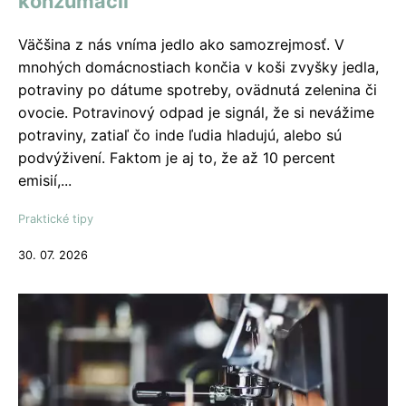
konzumácii
Väčšina z nás vníma jedlo ako samozrejmosť. V
mnohých domácnostiach končia v koši zvyšky jedla,
potraviny po dátume spotreby, ovädnutá zelenina či
ovocie. Potravinový odpad je signál, že si nevážime
potraviny, zatiaľ čo inde ľudia hladujú, alebo sú
podvýživení. Faktom je aj to, že až 10 percent
emisií,...
Praktické tipy
30. 07. 2026