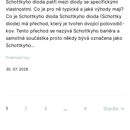
Schottkyho dioda patří mezi diody se specifickými
vlastnostmi. Co je pro ně typické a jaké výhody mají?
Co je Schottkyho dioda Schottkyho dioda (Schottky
diode) má přechod, který je tvořen dvojicí polovodič-
kov. Tento přechod se nazývá Schottkyho bariéra a
samotná součástka proto někdy bývá označena jako
Schottkyho...
Praktické tipy
30. 07. 2026
1
2
3
...
9
Staršie →