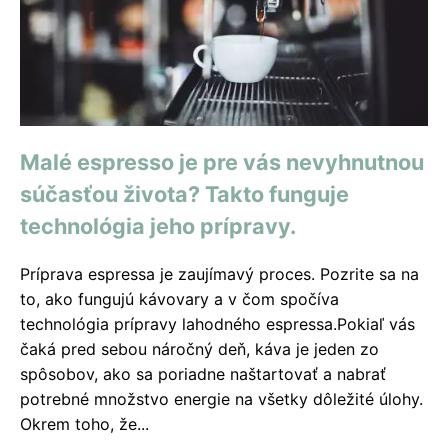
Malé espresso je pre vás nevyhnutnou
súčasťou života? Takto funguje
technológia jeho prípravy.
Príprava espressa je zaujímavý proces. Pozrite sa na
to, ako fungujú kávovary a v čom spočíva
technológia prípravy lahodného espressa.Pokiaľ vás
čaká pred sebou náročný deň, káva je jeden zo
spôsobov, ako sa poriadne naštartovať a nabrať
potrebné množstvo energie na všetky dôležité úlohy.
Okrem toho, že...