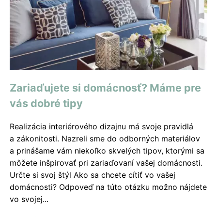
Zariaďujete si domácnosť? Máme pre
vás dobré tipy
Realizácia interiérového dizajnu má svoje pravidlá
a zákonitosti. Nazreli sme do odborných materiálov
a prinášame vám niekoľko skvelých tipov, ktorými sa
môžete inšpirovať pri zariaďovaní vašej domácnosti.
Určte si svoj štýl Ako sa chcete cítiť vo vašej
domácnosti? Odpoveď na túto otázku možno nájdete
vo svojej...