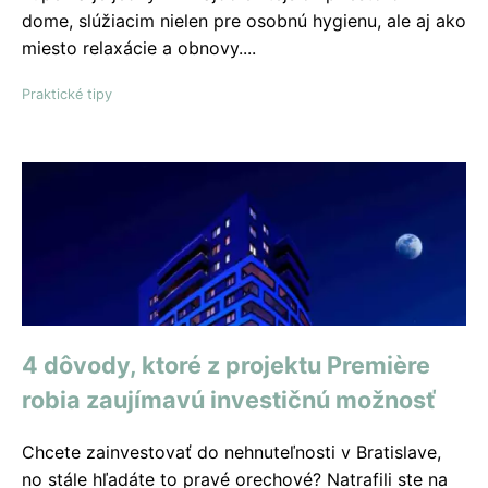
dome, slúžiacim nielen pre osobnú hygienu, ale aj ako
miesto relaxácie a obnovy....
Praktické tipy
4 dôvody, ktoré z projektu Premiѐre
robia zaujímavú investičnú možnosť
Chcete zainvestovať do nehnuteľnosti v Bratislave,
no stále hľadáte to pravé orechové? Natrafili ste na