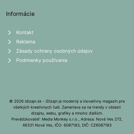
Informácie
Kontakt
Reklama
Zásady ochrany osobných údajov
Podmienky používania
© 2026 idizajn.sk - iDizajn je moderný a inovatívny magazín pre
všetkých kreatívnych ľudí. Zameriava sa na trendy v oblasti
dizajnu, webu, grafiky a mnoho ďalších.
Prevádzkovateľ: Media Monkey s.r.o., Adresa: Nová Ves 272,
46331 Nová Ves, IČO: 6087183, DIČ: CZ6087183