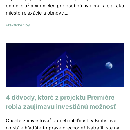
dome, slúžiacim nielen pre osobnú hygienu, ale aj ako
miesto relaxácie a obnovy....
Praktické tipy
4 dôvody, ktoré z projektu Premiѐre
robia zaujímavú investičnú možnosť
Chcete zainvestovať do nehnuteľnosti v Bratislave,
no stále hľadáte to pravé orechové? Natrafili ste na