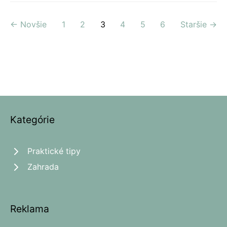
← Novšie
1
2
3
4
5
6
Staršie →
Kategórie
Praktické tipy
Zahrada
Reklama