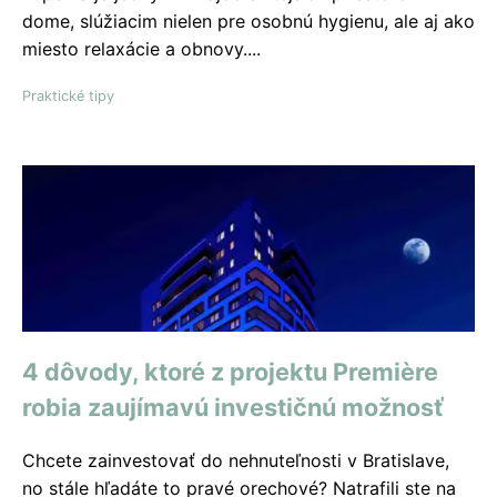
dome, slúžiacim nielen pre osobnú hygienu, ale aj ako
miesto relaxácie a obnovy....
Praktické tipy
4 dôvody, ktoré z projektu Premiѐre
robia zaujímavú investičnú možnosť
Chcete zainvestovať do nehnuteľnosti v Bratislave,
no stále hľadáte to pravé orechové? Natrafili ste na